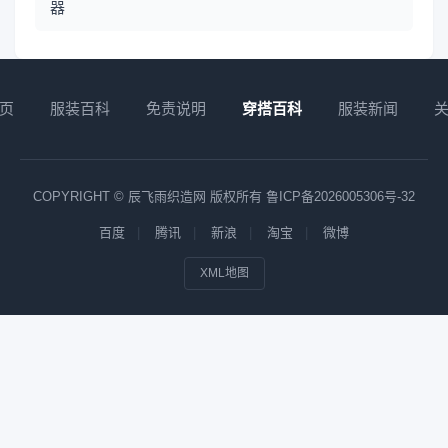
器
页
服装百科
免责说明
穿搭百科
服装新闻
COPYRIGHT © 辰飞雨织造网 版权所有
鲁ICP备2026005306号-32
百度
腾讯
新浪
淘宝
微博
XML地图