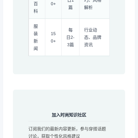
日1
巧、风格
百
0+
篇
解析
科
服
每
行业动
装
15
日2-
态、品牌
新
0+
3篇
资讯
闻
加入时尚知识社区
订阅我们的最新内容更新，参与穿搭话题
讨论，获取个性化风格建议