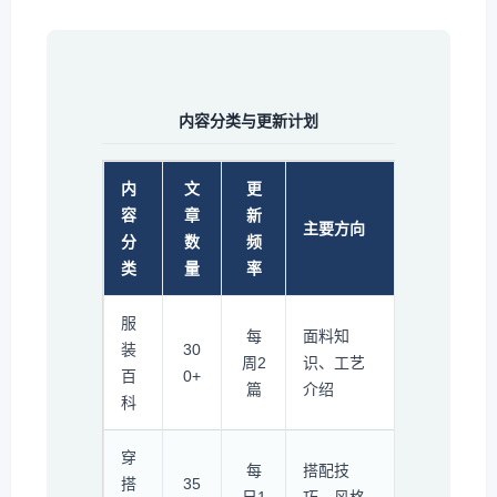
内容分类与更新计划
内
文
更
容
章
新
主要方向
分
数
频
类
量
率
服
每
面料知
装
30
周2
识、工艺
百
0+
篇
介绍
科
穿
每
搭配技
搭
35