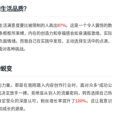
到生活品质？
生活满意度要比被限制的人高出
87%
。这是一个令人震惊的数
条框框所束缚，内在的创造力和幸福感会如泉涌般激增。实际
负面情绪。而我自己在实践中发现，主动选择生活中的点滴，
面对各种挑战。
的蜕变
的力量。那是在我刚踏入内容创作行业时，面对众多“成功公
我决定放手一搏，拒绝盲从别人的流量密码，转而选择自己热
特定受众的深度认可，粉丝增长率提升了
120%
。这让我意识
和成长的源泉。