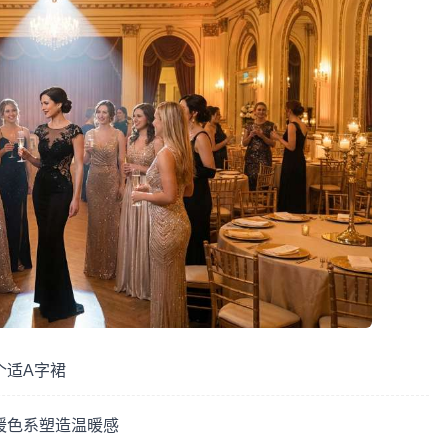
个适A字裙
暖色系塑造温暖感