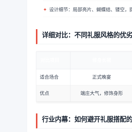
✦
设计细节：局部亮片、蝴蝶结、镂空，
详细对比：不同礼服风格的优
对比项目
修身长裙
适合场合
正式晚宴
优点
端庄大气，修饰身形
行业内幕：如何避开礼服搭配