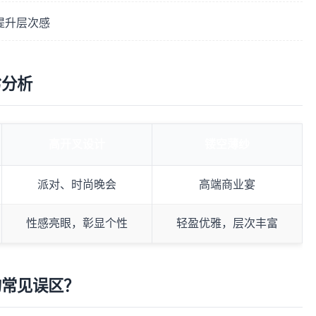
提升层次感
劣分析
高开叉设计
镂空薄纱
派对、时尚晚会
高端商业宴
性感亮眼，彰显个性
轻盈优雅，层次丰富
的常见误区？