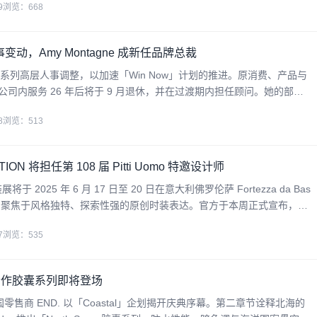
9
浏览：668
地跃升
变动，Amy Montagne 成新任品牌总裁
布一系列高层人事调整，以加速「Win Now」计划的推进。原消费、产品与
eill 在公司内服务 26 年后将于 9 月退休，并在过渡期内担任顾问。她的部门
：消费者与运动、市场营销以及产品创意，直接向总裁兼 CEO Ellio
8
浏览：513
CTION 将担任第 108 届 Pitti Uomo 特邀设计师
 男装展将于 2025 年 6 月 17 日至 20 日在意大利佛罗伦萨 Fortezza da Bas
特别聚焦于风格独特、探索性强的原创时装表达。官方于本周正式宣布，韩
IVE FACTION (PAF) 将
7
浏览：535
der 合作胶囊系列即将登场
国零售商 END. 以「Coastal」企划揭开庆典序幕。第二章节诠释北海的