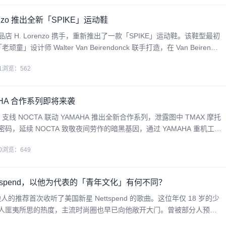
orenzo 推出全新「SPIKE」运动鞋
精品店 H. Lorenzo 携手，重新推出了一款「SPIKE」运动鞋。该鞋型最初
老顽童」设计师 Walter Van Beirendonck 联手打造，在 Van Beirendo
秀上首次亮相。此次的限量回归
1
浏览：562
AMAHA 合作系列即将来袭
ke 支线 NOCTA 联动 YAMAHA 推出全新合作系列，泄露图中 TMAX 摩托
码，延续 NOCTA 致敬夜间劳作的暗黑基因，通过 YAMAHA 重机工业
感与未来主义的视觉符号矩阵。系列或将融合摩托护甲反光条、碳纤维
0
浏览：649
ettspend，以他为代表的「青年文化」有何不同？
人的推荐首次收听了美国新星 Nettspend 的歌曲。这位年仅 18 岁的少
人匪夷所思的热度，主流时尚圈也早已向他敞开大门。曾被部分人预言
的他，如今似乎已正式加冕。同时，作为孕育于互联网时代、在短短一