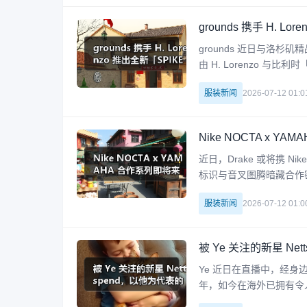
grounds 携手 H. L
grounds 近日与洛杉矶
由 H. Lorenzo 与比利时「
nck 2020 秋冬系列
服装新闻
2026-07-12 01:0
Nike NOCTA x Y
近日，Drake 或将携 Ni
标识与音叉图腾暗藏合作密
线条解构，打造兼具速度
服装新闻
2026-07-12 01:0
纹
被 Ye 关注的新星 N
Ye 近日在直播中，经身边
年，如今在海外已拥有令
为「新一代青少年之王」