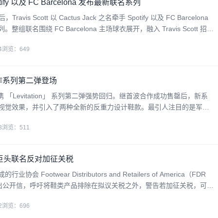
potify 以及 FC Barcelona 发布最新联名系列
avis Scott 以 Cactus Jack 之名牵手 Spotify 以及 FC Barcelona
联名围绕 FC Barcelona 主场球衣展开，融入 Travis Scott 招牌
Jac
4
浏览：649
A 合作系列第二弹登场
 正在携 「Levitation」 系列第二弹强势回归。继首波合作成功售罄后，新系
视觉效果，并引入了两种全新的反重力设计鞋款。最引人注目的是军绿
」低帮运动鞋，它采用光滑的无鞋带网眼鞋面，鞋头上印有 Rombaut 的标志。
3
浏览：511
等鞋履巨头联名反对加征关税
Footwear Distributors and Retailers of America（FDR
出公开信，呼吁将鞋类产品排除在拟议关税之外，警告若加征关税，可能
闭，严重威胁整个行业生存。 这封日期为 4 月 29
2
浏览：696