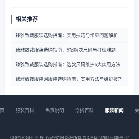
相关推荐
臻雅致裁服装选购指南：实用技巧与常见问题解析
臻雅致裁服装选购指南：5招解决尺码与打理难题
臻雅致裁服装选购指南：选款尺码维护5大实用方法
臻雅致裁服装网服装选购指南：实用方法与维护技巧
页
服装百科
免责说明
穿搭百科
服装新闻
COPYRIGHT © 辰飞雨织造网 版权所有
鲁ICP备2026005306号-32