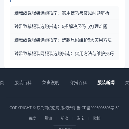
臻雅致裁服装选购指南：实用技巧与常见问题解析
臻雅致裁服装选购指南：5招解决尺码与打理难题
臻雅致裁服装选购指南：选款尺码维护5大实用方法
臻雅致裁服装网服装选购指南：实用方法与维护技巧
页
服装百科
免责说明
穿搭百科
服装新闻
COPYRIGHT © 辰飞雨织造网 版权所有
鲁ICP备2026005306号-32
百度
腾讯
新浪
淘宝
微博