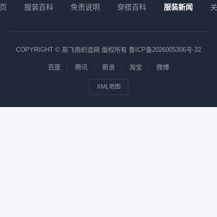
页
服装百科
免责说明
穿搭百科
服装新闻
COPYRIGHT © 辰飞雨织造网 版权所有
鲁ICP备2026005306号-32
百度
腾讯
新浪
淘宝
微博
XML地图