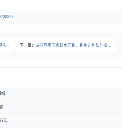
/7383.html
设计如
下一篇：
游泳冠军汪顺跃水开跑，跑步训练如何激发无限潜能？
解析
题
方法