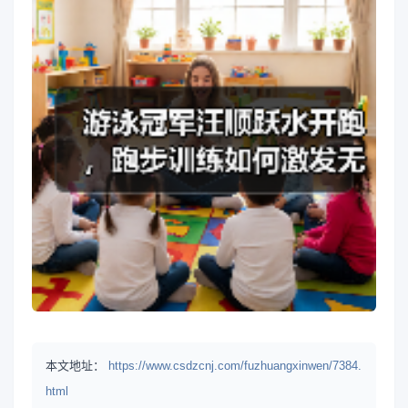
本文地址：
https://www.csdzcnj.com/fuzhuangxinwen/7384.
html