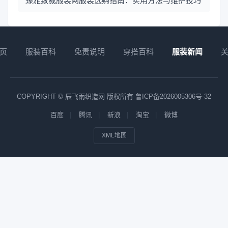
臻雅致裁服装网服装选购指南：实用方法与维护技巧
页
服装百科
免责说明
穿搭百科
服装新闻
COPYRIGHT © 辰飞雨织造网 版权所有
鲁ICP备2026005306号-32
百度
腾讯
新浪
淘宝
微博
XML地图