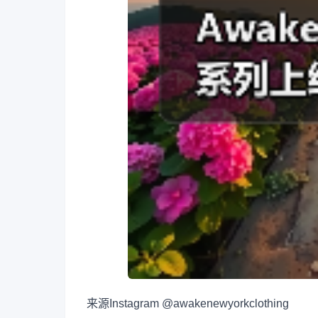
来源
Instagram @awakenewyorkclothing