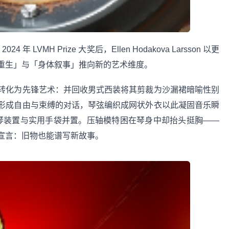
 年 LVMH Prize 大奖后，Ellen Hodakova Larsson 以更
重生」与「身体叙事」推向新的艺术维度。
转化为先锋艺术：并回收男式西装将其剪裁为沙漏裙暗喻性别
形成自由与束缚的对话，琴弦编织成网状外衣以此凝固音乐瞬
提琴装置与实用手袋并置。压轴模特困在琴身中却抬头挺胸——
宣言：旧物也能谱写新故事。