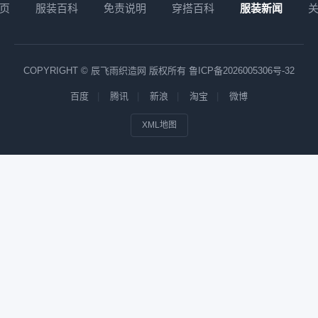
页
服装百科
免责说明
穿搭百科
服装新闻
COPYRIGHT © 辰飞雨织造网 版权所有
鲁ICP备2026005306号-32
百度
腾讯
新浪
淘宝
微博
XML地图