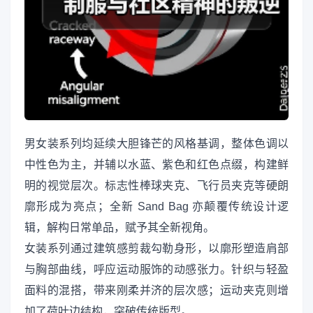
男女装系列均延续大胆锋芒的风格基调，整体色调以
中性色为主，并辅以水蓝、紫色和红色点缀，构建鲜
明的视觉层次。标志性棒球夹克、飞行员夹克等硬朗
廓形成为亮点；全新 Sand Bag 亦颠覆传统设计逻
辑，解构日常单品，赋予其全新视角。
女装系列通过建筑感剪裁勾勒身形，以廓形塑造肩部
与胸部曲线，呼应运动服饰的动感张力。针织与轻盈
面料的混搭，带来刚柔并济的层次感；运动夹克则增
加了荷叶边结构，突破传统版型。