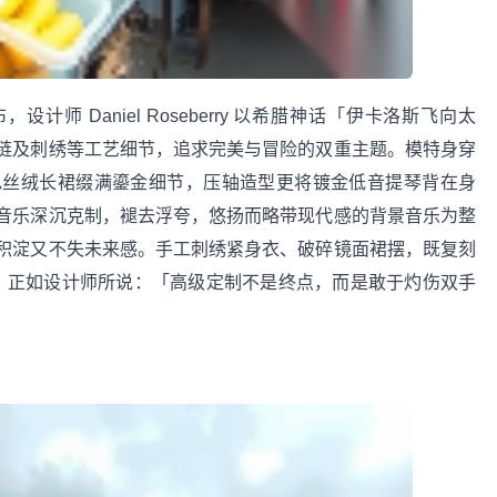
发布，设计师 Daniel Roseberry 以希腊神话「伊卡洛斯飞向太
链及刺绣等工艺细节，追求完美与冒险的双重主题。模特身穿
色丝绒长裙缀满鎏金细节，压轴造型更将镀金低音提琴背在身
音乐深沉克制，褪去浮夸，悠扬而略带现代感的背景音乐为整
积淀又不失未来感。手工刺绣紧身衣、破碎镜面裙摆，既复刻
华。正如设计师所说：「高级定制不是终点，而是敢于灼伤双手