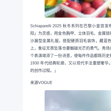
Schiaparelli 2025 秋冬系列在巴黎小皇宫
阳」为灵感，用金色胸甲、立体羽毛、金属锁
沙漏型金属礼服，搭配硬质羽毛装饰，藏蓝
上，象征无畏坠落也要触碰光芒的勇气。秀场
个表演增添了一份诗意，使每件作品都既历史
1930 年代经典轮廓，又以现代手法重塑奢
的创作过程。」
来源
VOGUE