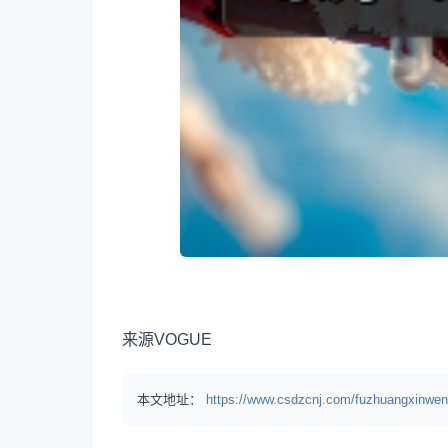
来源
VOGUE
本文地址：
https://www.csdzcnj.com/fuzhuangxinwen