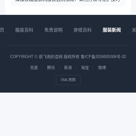
页
服装百科
免责说明
穿搭百科
服装新闻
COPYRIGHT © 辰飞雨织造网 版权所有
鲁ICP备2026005306号-32
百度
腾讯
新浪
淘宝
微博
XML地图