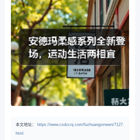
本文地址：
https://www.csdzcnj.com/fuzhuangxinwen/7127.
html