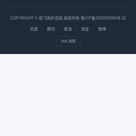
COPYRIGHT © 辰飞雨织造网 版权所有
鲁ICP备2026005306号-32
百度
腾讯
新浪
淘宝
微博
XML地图