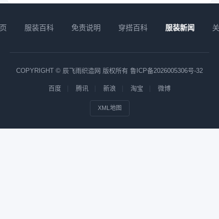
页
服装百科
免责说明
穿搭百科
服装新闻
COPYRIGHT © 辰飞雨织造网 版权所有
鲁ICP备2026005306号-32
百度
腾讯
新浪
淘宝
微博
XML地图