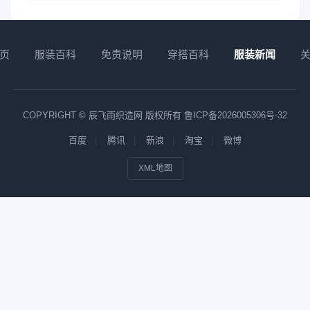
页
服装百科
免责说明
穿搭百科
服装新闻
COPYRIGHT © 辰飞雨织造网 版权所有
鲁ICP备2026005306号-32
百度
腾讯
新浪
淘宝
微博
XML地图