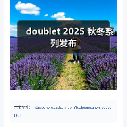
本文地址：
https://www.csdzcnj.com/fuzhuangxinwen/6336.
html