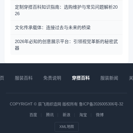
定制穿搭百科知识指南：选购维护与常见问题解析20
26
文化传承载体：连接过去与未来的桥梁
2026年必知的创意展示平台：引领视觉革新的秘密武
器
页
服装百科
免责说明
穿搭百科
服装新闻
COPYRIGHT © 辰飞雨织造网 版权所有
鲁ICP备2026005306号-32
百度
腾讯
新浪
淘宝
微博
XML地图