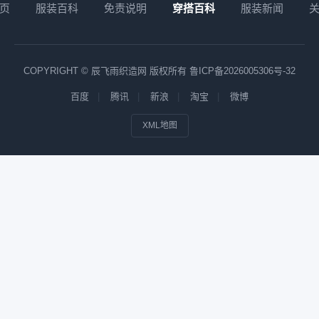
页
服装百科
免责说明
穿搭百科
服装新闻
COPYRIGHT © 辰飞雨织造网 版权所有
鲁ICP备2026005306号-32
百度
腾讯
新浪
淘宝
微博
XML地图