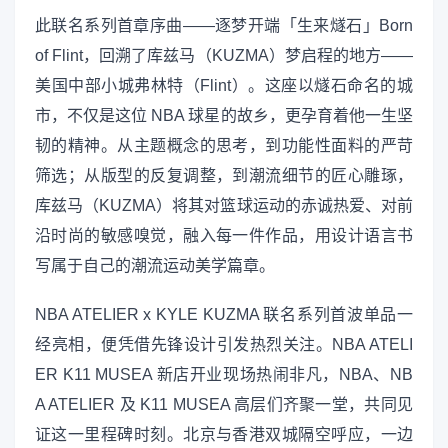
此联名系列首章序曲——逐梦开端「生来燧石」Born
of Flint，回溯了库兹马（KUZMA）梦启程的地方——
美国中部小城弗林特（Flint）。这座以燧石命名的城
市，不仅是这位 NBA 球星的故乡，更孕育着他一生坚
韧的精神。从主题概念的思考，到功能性面料的严苛
筛选；从版型的反复调整，到潮流细节的匠心雕琢，
库兹马（KUZMA）将其对篮球运动的赤诚热爱、对前
沿时尚的敏感嗅觉，融入每一件作品，用设计语言书
写属于自己的潮流运动美学篇章。
NBA ATELIER x KYLE KUZMA 联名系列首波单品一
经亮相，便凭借先锋设计引发热烈关注。NBA ATELI
ER K11 MUSEA 新店开业现场热闹非凡，NBA、NB
A ATELIER 及 K11 MUSEA 高层们齐聚一堂，共同见
证这一里程碑时刻。北京与香港双城隔空呼应，一边