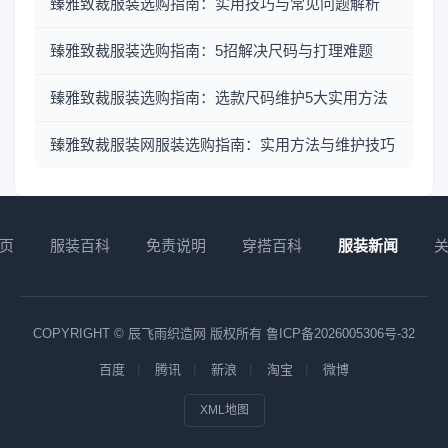
臻雅致裁服装选购指南：实用技巧与常见问题解析
臻雅致裁服装选购指南：5招解决尺码与打理难题
臻雅致裁服装选购指南：选款尺码维护5大实用方法
臻雅致裁服装网服装选购指南：实用方法与维护技巧
页
服装百科
免责说明
穿搭百科
服装新闻
COPYRIGHT © 辰飞雨织造网 版权所有
鲁ICP备2026005306号-32
百度
腾讯
新浪
淘宝
微博
XML地图