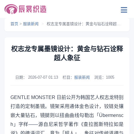
首页
>
服装新闻
>
权志龙专属墨镜设计：黄金与钻石诠释超人象征
权志龙专属墨镜设计：黄金与钻石诠释
超人象征
日期：
2026-07-07 01:13
栏目：
服装新闻
浏览：
1005
GENTLE MONSTER 日前公开为韩国艺人权志龙特别
打造的定制墨镜。镜架采用通体金色设计，铰链处镶
嵌大量钻石，镜腿则以扭曲曲线勾勒出「Übermensc
h」字样——源自尼采哲学著作《查拉图斯特拉如是
说》的德语词汇，意为「超人」，象征对传统道德与