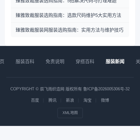
臻雅致裁服装选购指南：5招解决尺码与打理难题
臻雅致裁服装选购指南：选款尺码维护5大实用方法
臻雅致裁服装网服装选购指南：实用方法与维护技巧
页
服装百科
免责说明
穿搭百科
服装新闻
COPYRIGHT © 辰飞雨织造网 版权所有
鲁ICP备2026005306号-32
百度
腾讯
新浪
淘宝
微博
XML地图