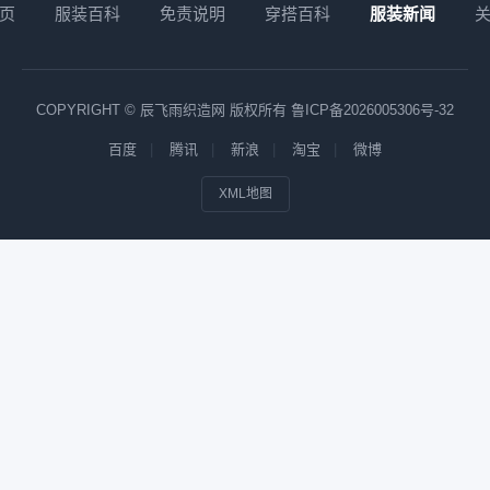
页
服装百科
免责说明
穿搭百科
服装新闻
COPYRIGHT © 辰飞雨织造网 版权所有
鲁ICP备2026005306号-32
百度
腾讯
新浪
淘宝
微博
XML地图