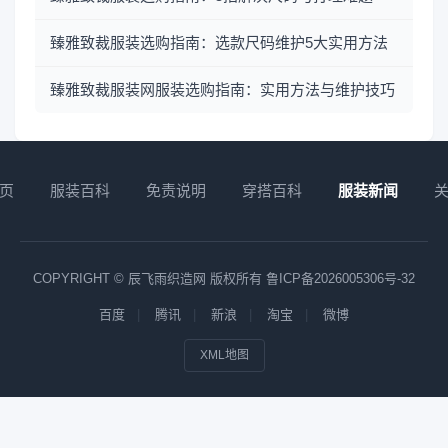
臻雅致裁服装选购指南：选款尺码维护5大实用方法
臻雅致裁服装网服装选购指南：实用方法与维护技巧
页
服装百科
免责说明
穿搭百科
服装新闻
COPYRIGHT © 辰飞雨织造网 版权所有
鲁ICP备2026005306号-32
百度
腾讯
新浪
淘宝
微博
XML地图