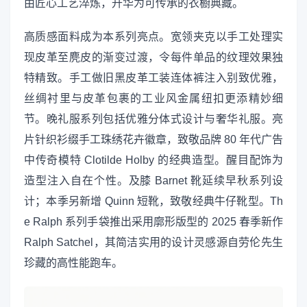
由匠心工艺淬炼，升华为可传承的衣橱典藏。
高质感面料成为本系列亮点。宽领夹克以手工处理实
现皮革至麂皮的渐变过渡，令每件单品的纹理效果独
特精致。手工做旧黑皮革工装连体裤注入别致优雅，
丝绸衬里与皮革包裹的工业风金属纽扣更添精妙细
节。晚礼服系列包括优雅分体式设计与奢华礼服。亮
片针织衫缀手工珠绣花卉徽章，致敬品牌 80 年代广告
中传奇模特 Clotilde Holby 的经典造型。醒目配饰为
造型注入自在个性。及膝 Barnet 靴延续早秋系列设
计；本季另新增 Quinn 短靴，致敬经典牛仔靴型。Th
e Ralph 系列手袋推出采用廓形版型的 2025 春季新作
Ralph Satchel，其简洁实用的设计灵感源自劳伦先生
珍藏的高性能跑车。