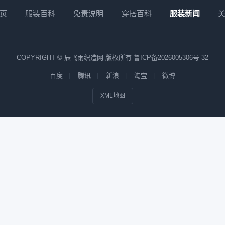
页
服装百科
免责说明
穿搭百科
服装新闻
COPYRIGHT © 辰飞雨织造网 版权所有
鲁ICP备2026005306号-32
百度
腾讯
新浪
淘宝
微博
XML地图