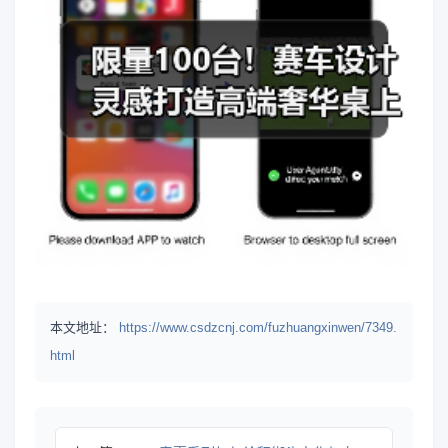
本文地址：
https://www.csdzcnj.com/fuzhuangxinwen/7349.
html