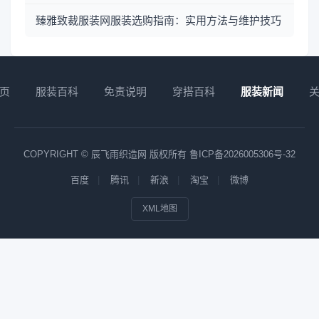
臻雅致裁服装网服装选购指南：实用方法与维护技巧
页
服装百科
免责说明
穿搭百科
服装新闻
COPYRIGHT © 辰飞雨织造网 版权所有
鲁ICP备2026005306号-32
百度
腾讯
新浪
淘宝
微博
XML地图