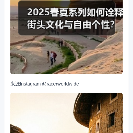
来源
Instagram @racerworldwide