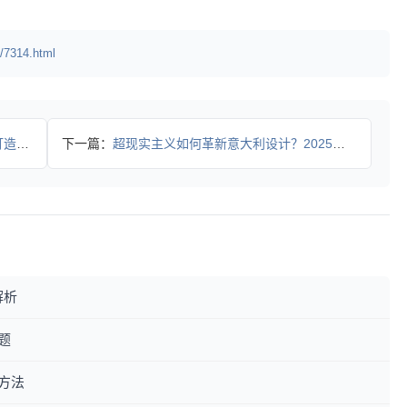
/7314.html
亿美元
下一篇：
超现实主义如何革新意大利设计？2025春夏系列解析
解析
题
方法