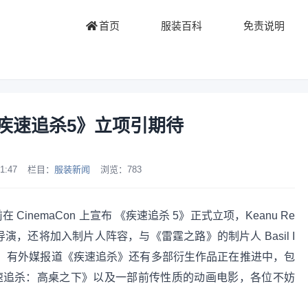
首页
服装百科
免责说明
疾速追杀5》立项引期待
1:47
栏目：
服装新闻
浏览：
783
在 CinemaCon 上宣布 《疾速追杀 5》正式立项，Keanu Re
纲主演和导演，还将加入制片人阵容，与《雷霆之路》的制片人 Basil I
电影。此外，有外媒报道《疾速追杀》还有多部衍生作品正在推进中，包
速追杀：高桌之下》以及一部前传性质的动画电影，各位不妨