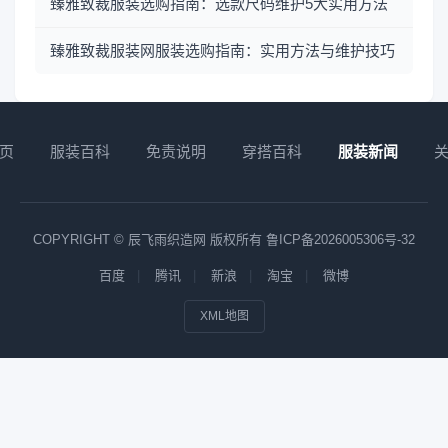
臻雅致裁服装选购指南：选款尺码维护5大实用方法
臻雅致裁服装网服装选购指南：实用方法与维护技巧
页
服装百科
免责说明
穿搭百科
服装新闻
COPYRIGHT © 辰飞雨织造网 版权所有
鲁ICP备2026005306号-32
百度
腾讯
新浪
淘宝
微博
XML地图