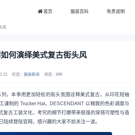
首页
服装百科
免责说明
头风
系列如何演绎美式复古街头风
1:21
栏目：
服装新闻
浏览：
699
5 春夏系列，本季用更加轻松的街头氛围诠释美式复古，从印花短袖
 Trucker Hat，DESCENDANT 以精致的色彩调度与
式复古工装文化，考究的细节打磨带来极强的穿搭可塑性与造
春夏系列已陆续登陆官网，感兴趣的大家不妨关注一波。