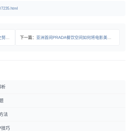
/7235.html
简美学
下一篇：
亚洲首间PRADA餐饮空间如何将电影美学与美食对话？
解析
题
方法
护技巧