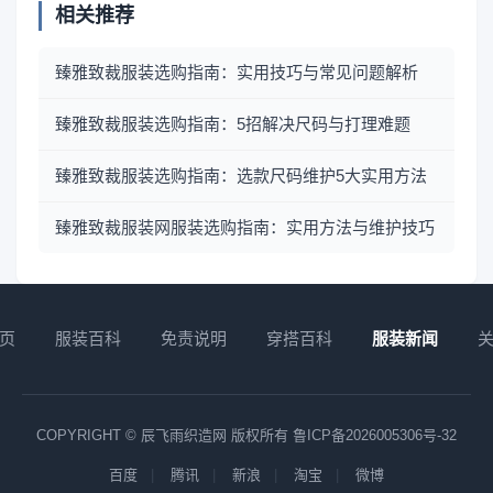
相关推荐
臻雅致裁服装选购指南：实用技巧与常见问题解析
臻雅致裁服装选购指南：5招解决尺码与打理难题
臻雅致裁服装选购指南：选款尺码维护5大实用方法
臻雅致裁服装网服装选购指南：实用方法与维护技巧
页
服装百科
免责说明
穿搭百科
服装新闻
COPYRIGHT © 辰飞雨织造网 版权所有
鲁ICP备2026005306号-32
百度
腾讯
新浪
淘宝
微博