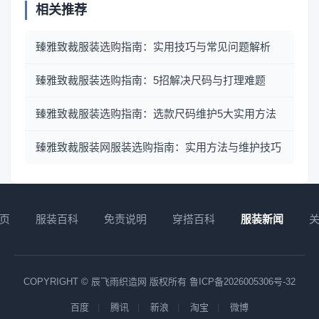
相关推荐
臻雅致裁服装选购指南：实用技巧与常见问题解析
臻雅致裁服装选购指南：5招解决尺码与打理难题
臻雅致裁服装选购指南：选款尺码维护5大实用方法
臻雅致裁服装网服装选购指南：实用方法与维护技巧
页
服装百科
免责说明
穿搭百科
服装新闻
COPYRIGHT © 辰飞雨织造网 版权所有
鲁ICP备2026005306号-32
百度
腾讯
新浪
淘宝
微博