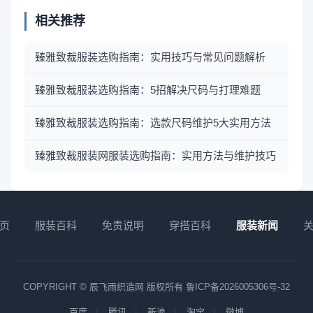
相关推荐
臻雅致裁服装选购指南：实用技巧与常见问题解析
臻雅致裁服装选购指南：5招解决尺码与打理难题
臻雅致裁服装选购指南：选款尺码维护5大实用方法
臻雅致裁服装网服装选购指南：实用方法与维护技巧
页
服装百科
免责说明
穿搭百科
服装新闻
COPYRIGHT © 辰飞雨织造网 版权所有
鲁ICP备2026005306号-32
百度
腾讯
新浪
淘宝
微博