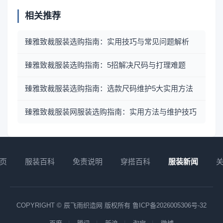
相关推荐
臻雅致裁服装选购指南：实用技巧与常见问题解析
臻雅致裁服装选购指南：5招解决尺码与打理难题
臻雅致裁服装选购指南：选款尺码维护5大实用方法
臻雅致裁服装网服装选购指南：实用方法与维护技巧
页
服装百科
免责说明
穿搭百科
服装新闻
COPYRIGHT © 辰飞雨织造网 版权所有
鲁ICP备2026005306号-32