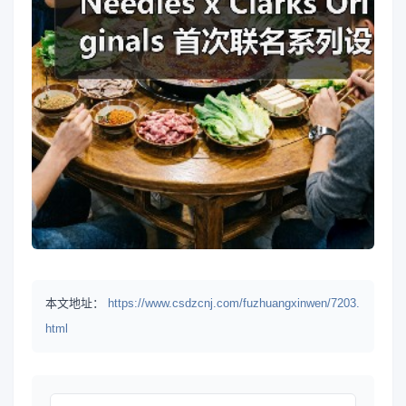
本文地址：
https://www.csdzcnj.com/fuzhuangxinwen/7203.
html