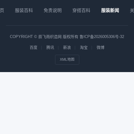
页
服装百科
免责说明
穿搭百科
服装新闻
COPYRIGHT © 辰飞雨织造网 版权所有
鲁ICP备2026005306号-32
百度
腾讯
新浪
淘宝
微博
XML地图