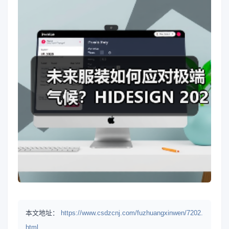
本文地址：
https://www.csdzcnj.com/fuzhuangxinwen/7202.
html