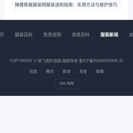
臻雅致裁服装网服装选购指南：实用方法与维护技巧
页
服装百科
免责说明
穿搭百科
服装新闻
COPYRIGHT © 辰飞雨织造网 版权所有
鲁ICP备2026005306号-32
百度
腾讯
新浪
淘宝
微博
XML地图