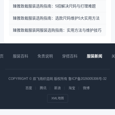
臻雅致裁服装选购指南：5招解决尺码与打理难题
臻雅致裁服装选购指南：选款尺码维护5大实用方法
臻雅致裁服装网服装选购指南：实用方法与维护技巧
页
服装百科
免责说明
穿搭百科
服装新闻
COPYRIGHT © 辰飞雨织造网 版权所有
鲁ICP备2026005306号-32
百度
腾讯
新浪
淘宝
微博
XML地图