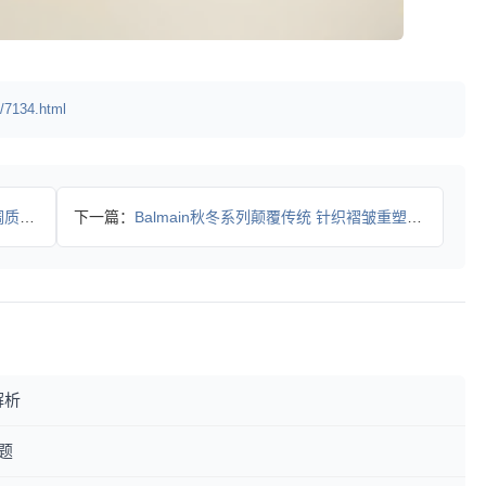
/7134.html
设计
下一篇：
Balmain秋冬系列颠覆传统 针织褶皱重塑舒适美学
解析
题