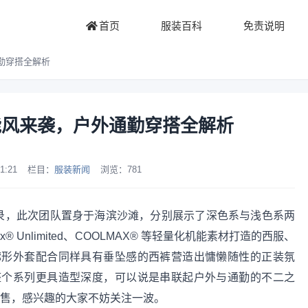
首页
服装百科
免责说明
通勤穿搭全解析
机能风来袭，户外通勤穿搭全解析
1:21
栏目：
服装新闻
浏览：
781
春夏系列型录，此次团队置身于海滨沙滩，分别展示了深色系与浅色系两
x® Unlimited、COOLMAX® 等轻量化机能素材打造的西服、
廓形外套配合同样具有垂坠感的西裤营造出慵懒随性的正装氛
整个系列更具造型深度，可以说是串联起户外与通勤的不二之
已正式发售，感兴趣的大家不妨关注一波。