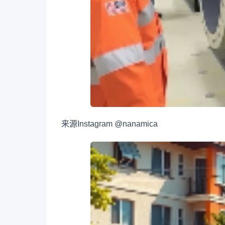
来源
Instagram @nanamica