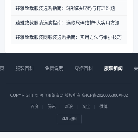
臻雅致裁服装选购指南：5招解决尺码与打理难题
臻雅致裁服装选购指南：选款尺码维护5大实用方法
臻雅致裁服装网服装选购指南：实用方法与维护技巧
页
服装百科
免责说明
穿搭百科
服装新闻
COPYRIGHT © 辰飞雨织造网 版权所有
鲁ICP备2026005306号-32
百度
腾讯
新浪
淘宝
微博
XML地图