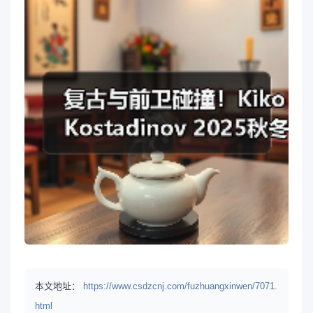
本文地址：
https://www.csdzcnj.com/fuzhuangxinwen/7071.
html