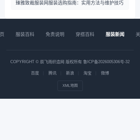
臻雅致裁服装网服装选购指南：实用方法与维护技巧
页
服装百科
免责说明
穿搭百科
服装新闻
COPYRIGHT © 辰飞雨织造网 版权所有
鲁ICP备2026005306号-32
百度
腾讯
新浪
淘宝
微博
XML地图