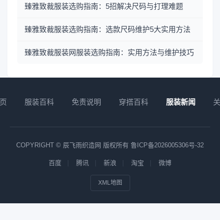
臻雅致裁服装选购指南：5招解决尺码与打理难题
臻雅致裁服装选购指南：选款尺码维护5大实用方法
臻雅致裁服装网服装选购指南：实用方法与维护技巧
页
服装百科
免责说明
穿搭百科
服装新闻
COPYRIGHT © 辰飞雨织造网 版权所有
鲁ICP备2026005306号-32
百度
腾讯
新浪
淘宝
微博
XML地图