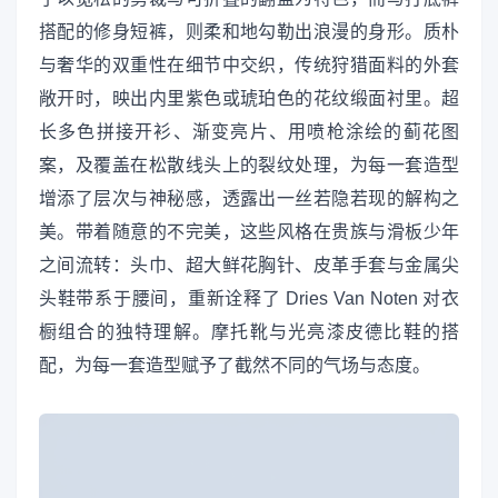
搭配的修身短裤，则柔和地勾勒出浪漫的身形。质朴
与奢华的双重性在细节中交织，传统狩猎面料的外套
敞开时，映出内里紫色或琥珀色的花纹缎面衬里。超
长多色拼接开衫、渐变亮片、用喷枪涂绘的蓟花图
案，及覆盖在松散线头上的裂纹处理，为每一套造型
增添了层次与神秘感，透露出一丝若隐若现的解构之
美。带着随意的不完美，这些风格在贵族与滑板少年
之间流转：头巾、超大鲜花胸针、皮革手套与金属尖
头鞋带系于腰间，重新诠释了 Dries Van Noten 对衣
橱组合的独特理解。摩托靴与光亮漆皮德比鞋的搭
配，为每一套造型赋予了截然不同的气场与态度。