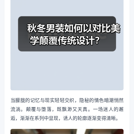
当朦胧的记忆与现实轻轻交织，隐秘的情色暗潮悄然
流淌。颠覆与堕落，既飘渺又天真。一场迷人的邂
逅，渐渐在系列中显现，诱人的轮廓逐渐变得清晰。