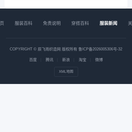
页
服装百科
免责说明
穿搭百科
服装新闻
COPYRIGHT © 辰飞雨织造网 版权所有
鲁ICP备2026005306号-32
百度
腾讯
新浪
淘宝
微博
XML地图