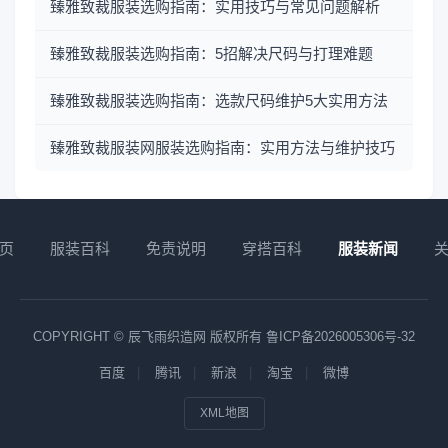
臻雅致裁服装选购指南：实用技巧与常见问题解析
臻雅致裁服装选购指南：5招解决尺码与打理难题
臻雅致裁服装选购指南：选款尺码维护5大实用方法
臻雅致裁服装网服装选购指南：实用方法与维护技巧
页
服装百科
免责说明
穿搭百科
服装新闻
COPYRIGHT © 辰飞雨织造网 版权所有
鲁ICP备2026005306号-32
百度
腾讯
新浪
淘宝
微博
XML地图