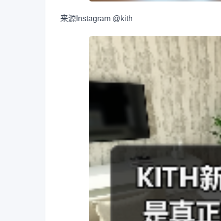
来源
Instagram @kith