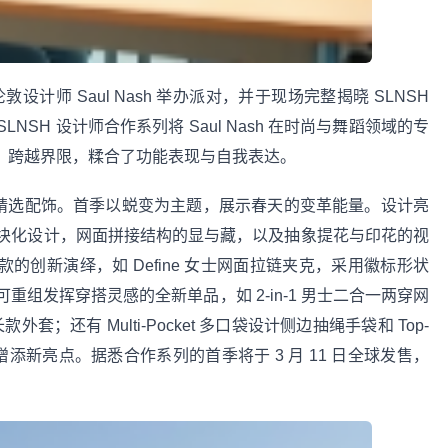
国伦敦设计师 Saul Nash 举办派对，并于现场完整揭晓 SLNSH
SH 设计师合作系列将 Saul Nash 在时尚与舞蹈领域的专
相融合，跨越界限，糅合了功能表现与自我表达。
和精选配饰。首季以蜕变为主题，展示春天的变革能量。设计亮
块化设计，网面拼接结构的显与藏，以及抽象提花与印花的视
经典款的创新演绎，如 Define 女士网面拉链夹克，采用徽标形状
组发挥穿搭灵感的全新单品，如 2-in-1 男士二合一两穿网
外套；还有 Multi-Pocket 多口袋设计侧边抽绳手袋和 Top-
造型增添新亮点。据悉合作系列的首季将于 3 月 11 日全球发售，