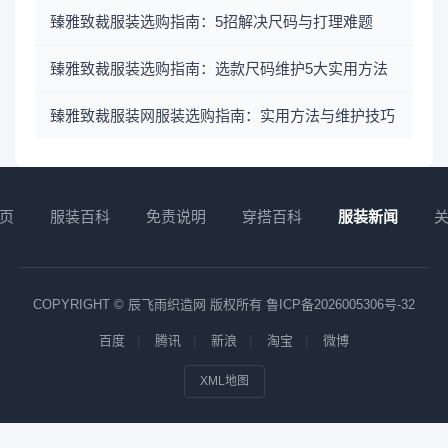
臻雅致裁服装选购指南：5招解决尺码与打理难题
臻雅致裁服装选购指南：选款尺码维护5大实用方法
臻雅致裁服装网服装选购指南：实用方法与维护技巧
页
服装百科
免责说明
穿搭百科
服装新闻
COPYRIGHT © 辰飞雨织造网 版权所有
鲁ICP备2026005306号-32
百度
腾讯
新浪
淘宝
微博
XML地图