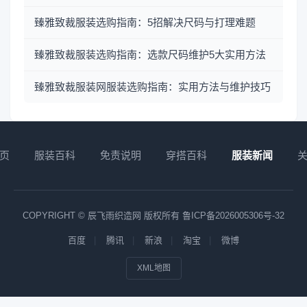
臻雅致裁服装选购指南：5招解决尺码与打理难题
臻雅致裁服装选购指南：选款尺码维护5大实用方法
臻雅致裁服装网服装选购指南：实用方法与维护技巧
页
服装百科
免责说明
穿搭百科
服装新闻
COPYRIGHT © 辰飞雨织造网 版权所有
鲁ICP备2026005306号-32
百度
腾讯
新浪
淘宝
微博
XML地图