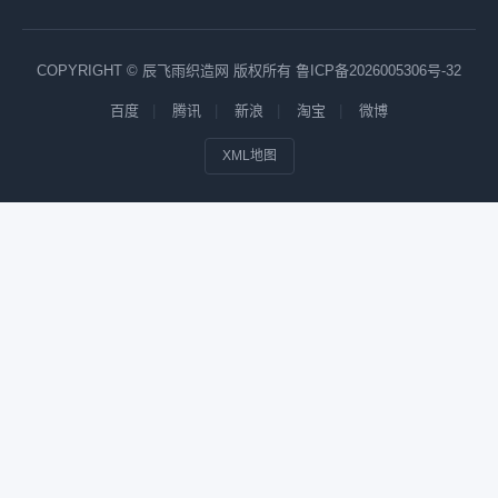
COPYRIGHT © 辰飞雨织造网 版权所有
鲁ICP备2026005306号-32
百度
腾讯
新浪
淘宝
微博
XML地图