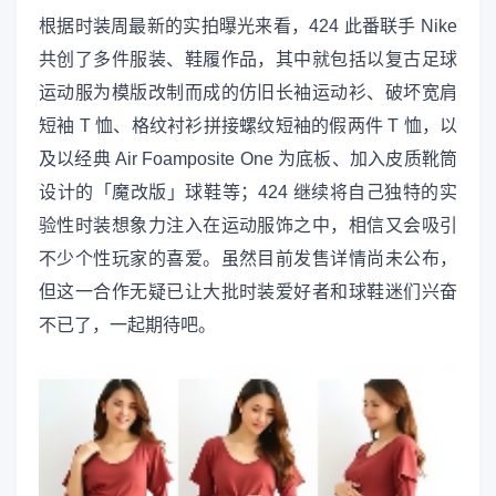
根据时装周最新的实拍曝光来看，424 此番联手 Nike
共创了多件服装、鞋履作品，其中就包括以复古足球
运动服为模版改制而成的仿旧长袖运动衫、破坏宽肩
短袖 T 恤、格纹衬衫拼接螺纹短袖的假两件 T 恤，以
及以经典 Air Foamposite One 为底板、加入皮质靴筒
设计的「魔改版」球鞋等；424 继续将自己独特的实
验性时装想象力注入在运动服饰之中，相信又会吸引
不少个性玩家的喜爱。虽然目前发售详情尚未公布，
但这一合作无疑已让大批时装爱好者和球鞋迷们兴奋
不已了，一起期待吧。