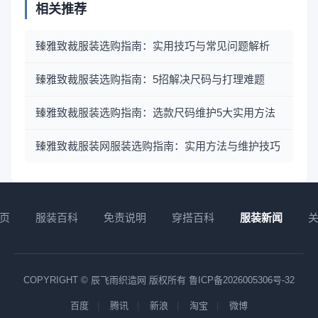
相关推荐
臻雅致裁服装选购指南：实用技巧与常见问题解析
臻雅致裁服装选购指南：5招解决尺码与打理难题
臻雅致裁服装选购指南：选款尺码维护5大实用方法
臻雅致裁服装网服装选购指南：实用方法与维护技巧
页
服装百科
免责说明
穿搭百科
服装新闻
COPYRIGHT © 辰飞雨织造网 版权所有
鲁ICP备2026005306号-32
百度
腾讯
新浪
淘宝
微博